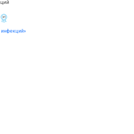
кций
»
 инфекций»