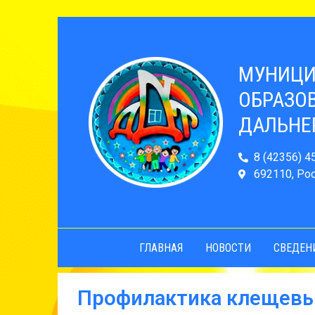
МУНИЦИ
ОБРАЗОВ
ДАЛЬНЕ
8 (42356) 4
692110, Рос
ГЛАВНАЯ
НОВОСТИ
СВЕДЕН
Профилактика клещевы