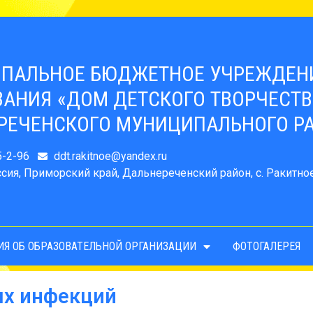
ПАЛЬНОЕ БЮДЖЕТНОЕ УЧРЕЖДЕН
АНИЯ «ДОМ ДЕТСКОГО ТВОРЧЕСТВА
РЕЧЕНСКОГО МУНИЦИПАЛЬНОГО Р
5-2-96
ddt.rakitnoe@yandex.ru
сия, Приморский край, Дальнереченский район, с. Ракитное,
ИЯ ОБ ОБРАЗОВАТЕЛЬНОЙ ОРГАНИЗАЦИИ
ФОТОГАЛЕРЕЯ
х инфекций